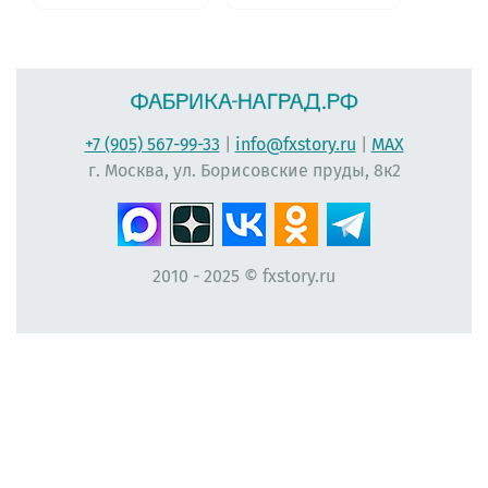
+7 (905) 567-99-33
|
info@fxstory.ru
|
MAX
г. Москва, ул. Борисовские пруды, 8к2
2010 - 2025 © fxstory.ru
#фабрика-наград.рф #ЛеонидБергман #ИменныеМедали #НаградныеРозетки
#НомерУчастника #Мисс #ЛентаПлиссированная #МедальНаВыпускной
#МедальВыпускникам #ЛентаНаградная #КонкурсКрасоты #НомеркиДляУчастниц
#ПечатьНаградныхЛент #ЛентыДляКонкурсаКрасоты #ВыпускнойВДетскомСаду
#Медалист #МедалиДляДетей #ЛентаАтласнаяПлиссированная