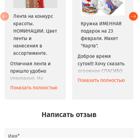
Лента на конкурс
красоты.
Кружка ИМЕННАЯ
НОМИНАЦИИ. Цвет
подарок на 23
ленты и
февраля. Макет
нанесения в
"Карта".
ассортименте.
Доброе время 
Отличная лента и 
суток!!! Хочу сказать 
пришло удобно 
огромное СПАСИБО 
упаковано. На 
всем!!! Заказывали у 
Показать полностью
розетку нанесли 
вас чашки на 23.02 и 
Показать полностью
логотип конкурса. 
08.03 - Заказ 9927. 
Заказывали в 
Качество супер, 
комплекте с 
учли все-все 
Написать отзыв
номерами. Всем 
пожелания и 
понравилось, могу 
сделали на два дня 
рекомендовать.
раньше срока. Я 
очень довольна, 