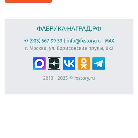
+7 (905) 567-99-33
|
info@fxstory.ru
|
MAX
г. Москва, ул. Борисовские пруды, 8к2
2010 - 2025 © fxstory.ru
#фабрика-наград.рф #ЛеонидБергман #ИменныеМедали #НаградныеРозетки
#НомерУчастника #Мисс #ЛентаПлиссированная #МедальНаВыпускной
#МедальВыпускникам #ЛентаНаградная #КонкурсКрасоты #НомеркиДляУчастниц
#ПечатьНаградныхЛент #ЛентыДляКонкурсаКрасоты #ВыпускнойВДетскомСаду
#Медалист #МедалиДляДетей #ЛентаАтласнаяПлиссированная