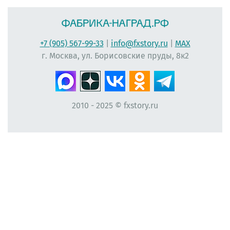
+7 (905) 567-99-33
|
info@fxstory.ru
|
MAX
г. Москва, ул. Борисовские пруды, 8к2
2010 - 2025 © fxstory.ru
#фабрика-наград.рф #ЛеонидБергман #ИменныеМедали #НаградныеРозетки
#НомерУчастника #Мисс #ЛентаПлиссированная #МедальНаВыпускной
#МедальВыпускникам #ЛентаНаградная #КонкурсКрасоты #НомеркиДляУчастниц
#ПечатьНаградныхЛент #ЛентыДляКонкурсаКрасоты #ВыпускнойВДетскомСаду
#Медалист #МедалиДляДетей #ЛентаАтласнаяПлиссированная
#ВыпускникамНачальнойШколы #Первоклассникам
#ПосвящениеВПервоклассники #НомеркиНаРуку