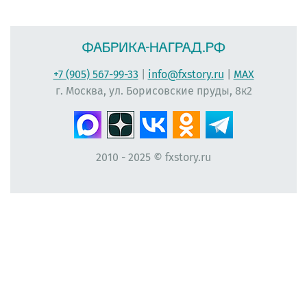
+7 (905) 567-99-33
|
info@fxstory.ru
|
MAX
г. Москва, ул. Борисовские пруды, 8к2
2010 - 2025 © fxstory.ru
#фабрика-наград.рф #ЛеонидБергман #ИменныеМедали #НаградныеРозетки
#НомерУчастника #Мисс #ЛентаПлиссированная #МедальНаВыпускной
#МедальВыпускникам #ЛентаНаградная #КонкурсКрасоты #НомеркиДляУчастниц
#ПечатьНаградныхЛент #ЛентыДляКонкурсаКрасоты #ВыпускнойВДетскомСаду
#Медалист #МедалиДляДетей #ЛентаАтласнаяПлиссированная
#ВыпускникамНачальнойШколы #Первоклассникам