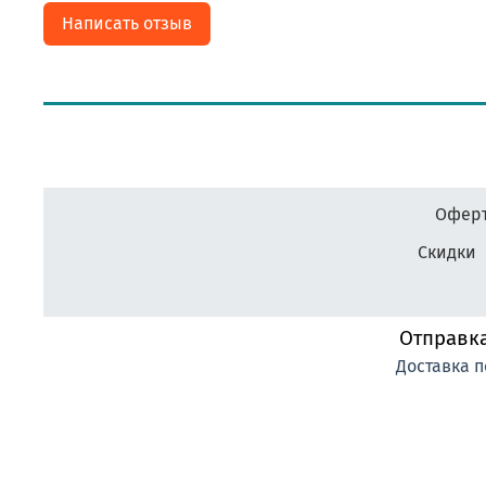
Написать отзыв
Оферт
Скидки
Отправка
Доставка п
#фабрика-наград.рф #ЛеонидБергман #ИменныеМедали #НаградныеРозетки #Н
#ПечатьНаградныхЛент #ЛентыДляКонкурсаКрасоты #ВыпускнойВДетскомСаду