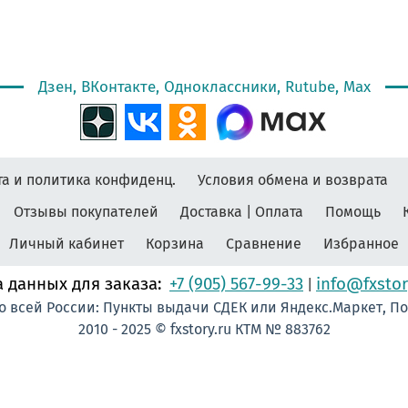
Дзен, ВКонтакте, Одноклассники, Rutube, Max
а и политика конфиденц.
Условия обмена и возврата
Отзывы покупателей
Доставка | Оплата
Помощь
Личный кабинет
Корзина
Сравнение
Избранное
 данных для заказа:
+7 (905) 567-99-33
info@fxstor
|
о всей России: Пункты выдачи СДЕК или Яндекс.Маркет, П
2010 - 2025 © fxstory.ru КТМ № 883762
омерУчастника #Мисс #ЛентаПлиссированная #МедальНаВыпускной #МедальВыпускник
 #Медалист #МедалиДляДетей #ЛентаАтласнаяПлиссированная #ВыпускникамНачально