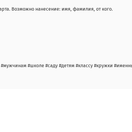
рта. Возможно нанесение: имя, фамилия, от кого.
 #мужчинам #школе #саду #детям #классу #кружки #именн