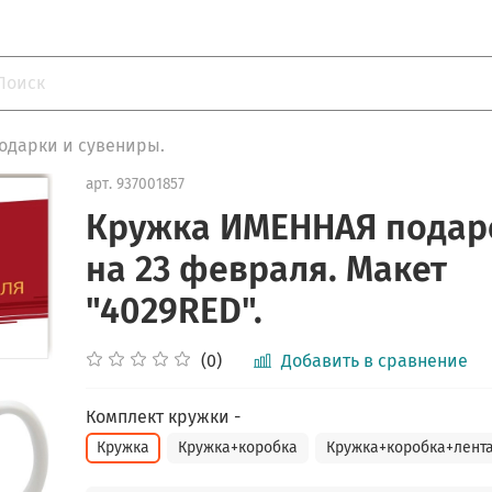
одарки и сувениры.
арт.
937001857
Кружка ИМЕННАЯ подар
на 23 февраля. Макет
"4029RED".
(0)
Добавить в сравнение
Комплект кружки -
Кружка
Кружка+коробка
Кружка+коробка+лент