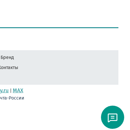
Бренд
Контакты
y.ru
MAX
|
очта-России
ам #ЛентаНаградная #КонкурсКрасоты #НомеркиДляУчастниц
йШколы #Первоклассникам #ПосвящениеВПервоклассники #НомеркиНаРуку