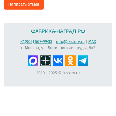
Написать отзыв
+7 (905) 567-99-33
|
info@fxstory.ru
|
MAX
г. Москва, ул. Борисовские пруды, 8к2
2010 - 2025 © fxstory.ru
#фабрика-наград.рф #ЛеонидБергман #ИменныеМедали #НаградныеРозетки
#НомерУчастника #Мисс #ЛентаПлиссированная #МедальНаВыпускной
#МедальВыпускникам #ЛентаНаградная #КонкурсКрасоты #НомеркиДляУчастниц
#ПечатьНаградныхЛент #ЛентыДляКонкурсаКрасоты #ВыпускнойВДетскомСаду