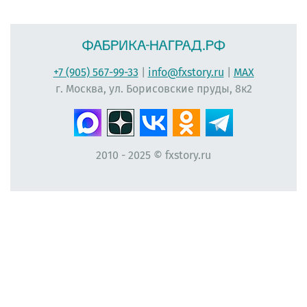
+7 (905) 567-99-33
|
info@fxstory.ru
|
MAX
г. Москва, ул. Борисовские пруды, 8к2
2010 - 2025 © fxstory.ru
#фабрика-наград.рф #ЛеонидБергман #ИменныеМедали #НаградныеРозетки
#НомерУчастника #Мисс #ЛентаПлиссированная #МедальНаВыпускной
#МедальВыпускникам #ЛентаНаградная #КонкурсКрасоты #НомеркиДляУчастниц
#ПечатьНаградныхЛент #ЛентыДляКонкурсаКрасоты #ВыпускнойВДетскомСаду
#Медалист #МедалиДляДетей #ЛентаАтласнаяПлиссированная
#ВыпускникамНачальнойШколы #Первоклассникам