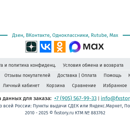
Дзен, ВКонтакте, Одноклассники, Rutube, Max
а и политика конфиденц.
Условия обмена и возврата
Отзывы покупателей
Доставка | Оплата
Помощь
Личный кабинет
Корзина
Сравнение
Избранное
 данных для заказа:
+7 (905) 567-99-33
info@fxstor
|
о всей России: Пункты выдачи СДЕК или Яндекс.Маркет, П
2010 - 2025 © fxstory.ru КТМ № 883762
омерУчастника #Мисс #ЛентаПлиссированная #МедальНаВыпускной #МедальВыпускник