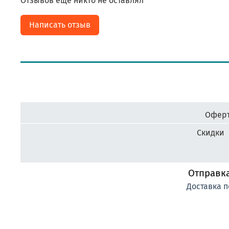
Отзывов еще никто не оставлял
Написать отзыв
Оферт
Скидки
Отправка
Доставка п
#фабрика-наград.рф #ЛеонидБергман #ИменныеМедали #НаградныеРозетки #Н