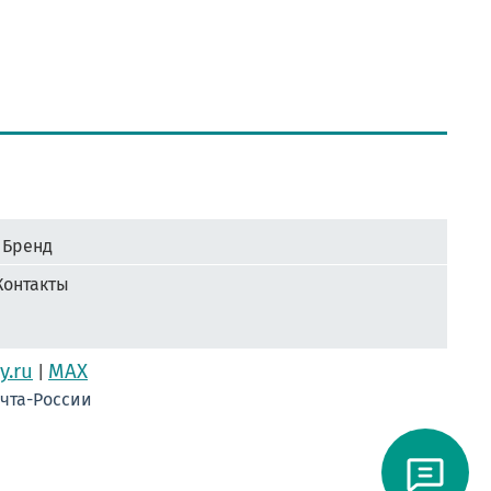
Бренд
Контакты
y.ru
MAX
|
очта-России
ам #ЛентаНаградная #КонкурсКрасоты #НомеркиДляУчастниц