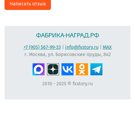
Написать отзыв
+7 (905) 567-99-33
|
info@fxstory.ru
|
MAX
г. Москва, ул. Борисовские пруды, 8к2
2010 - 2025 © fxstory.ru
#фабрика-наград.рф #ЛеонидБергман #ИменныеМедали #НаградныеРозетки
#НомерУчастника #Мисс #ЛентаПлиссированная #МедальНаВыпускной
#МедальВыпускникам #ЛентаНаградная #КонкурсКрасоты #НомеркиДляУчастниц
#ПечатьНаградныхЛент #ЛентыДляКонкурсаКрасоты #ВыпускнойВДетскомСаду