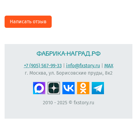
Написать отзыв
+7 (905) 567-99-33
|
info@fxstory.ru
|
MAX
г. Москва, ул. Борисовские пруды, 8к2
2010 - 2025 © fxstory.ru
#фабрика-наград.рф #ЛеонидБергман #ИменныеМедали #НаградныеРозетки
#НомерУчастника #Мисс #ЛентаПлиссированная #МедальНаВыпускной