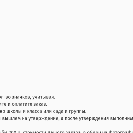
ол-во значков, учитывая.
те и оплатите заказ.
мер школы и класса или сада и группы.
 вышлем на утверждение, а после утверждения выполним
нём 200 р. стоимости Вашего заказа, в обмен на фотограф