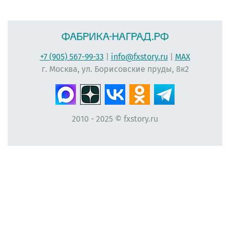
+7 (905) 567-99-33
|
info@fxstory.ru
|
MAX
г. Москва, ул. Борисовские пруды, 8к2
2010 - 2025 © fxstory.ru
#фабрика-наград.рф #ЛеонидБергман #ИменныеМедали #НаградныеРозетки
#НомерУчастника #Мисс #ЛентаПлиссированная #МедальНаВыпускной
#МедальВыпускникам #ЛентаНаградная #КонкурсКрасоты #НомеркиДляУчастниц
#ПечатьНаградныхЛент #ЛентыДляКонкурсаКрасоты #ВыпускнойВДетскомСаду
#Медалист #МедалиДляДетей #ЛентаАтласнаяПлиссированная
#ВыпускникамНачальнойШколы #Первоклассникам