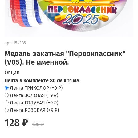
арт.
154385
Медаль закатная "Первоклассник"
(V05). Не именной.
Опции
Лента в комплекте 80 см х 11 мм
Лента ТРИКОЛОР
(+
0 ₽
)
Лента ЗОЛОТАЯ
(+
9 ₽
)
Лента ГОЛУБАЯ
(+
9 ₽
)
Лента РОЗОВАЯ
(+
9 ₽
)
128 ₽
138 ₽