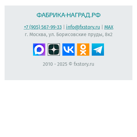
+7 (905) 567-99-33
|
info@fxstory.ru
|
MAX
г. Москва, ул. Борисовские пруды, 8к2
2010 - 2025 © fxstory.ru
#фабрика-наград.рф #ЛеонидБергман #ИменныеМедали #НаградныеРозетки
#НомерУчастника #Мисс #ЛентаПлиссированная #МедальНаВыпускной
#МедальВыпускникам #ЛентаНаградная #КонкурсКрасоты #НомеркиДляУчастниц
#ПечатьНаградныхЛент #ЛентыДляКонкурсаКрасоты #ВыпускнойВДетскомСаду
#Медалист #МедалиДляДетей #ЛентаАтласнаяПлиссированная
#ВыпускникамНачальнойШколы #Первоклассникам
#ПосвящениеВПервоклассники #НомеркиНаРуку