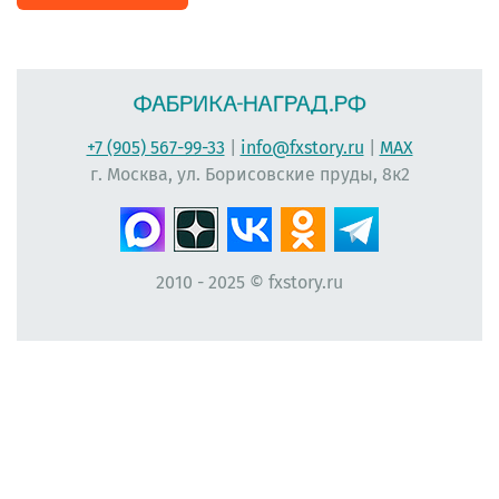
+7 (905) 567-99-33
|
info@fxstory.ru
|
MAX
г. Москва, ул. Борисовские пруды, 8к2
2010 - 2025 © fxstory.ru
#фабрика-наград.рф #ЛеонидБергман #ИменныеМедали #НаградныеРозетки
#НомерУчастника #Мисс #ЛентаПлиссированная #МедальНаВыпускной
#МедальВыпускникам #ЛентаНаградная #КонкурсКрасоты #НомеркиДляУчастниц
#ПечатьНаградныхЛент #ЛентыДляКонкурсаКрасоты #ВыпускнойВДетскомСаду
#Медалист #МедалиДляДетей #ЛентаАтласнаяПлиссированная