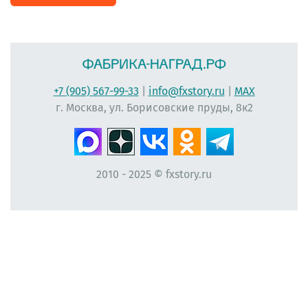
+7 (905) 567-99-33
|
info@fxstory.ru
|
MAX
г. Москва, ул. Борисовские пруды, 8к2
2010 - 2025 © fxstory.ru
#фабрика-наград.рф #ЛеонидБергман #ИменныеМедали #НаградныеРозетки
#НомерУчастника #Мисс #ЛентаПлиссированная #МедальНаВыпускной
#МедальВыпускникам #ЛентаНаградная #КонкурсКрасоты #НомеркиДляУчастниц
#ПечатьНаградныхЛент #ЛентыДляКонкурсаКрасоты #ВыпускнойВДетскомСаду
#Медалист #МедалиДляДетей #ЛентаАтласнаяПлиссированная