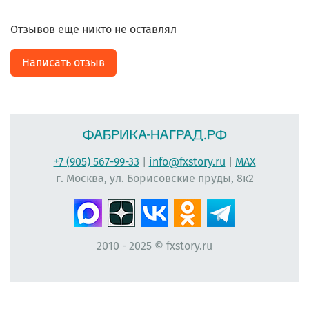
Отзывов еще никто не оставлял
Написать отзыв
+7 (905) 567-99-33
|
info@fxstory.ru
|
MAX
г. Москва, ул. Борисовские пруды, 8к2
2010 - 2025 © fxstory.ru
#фабрика-наград.рф #ЛеонидБергман #ИменныеМедали #НаградныеРозетки