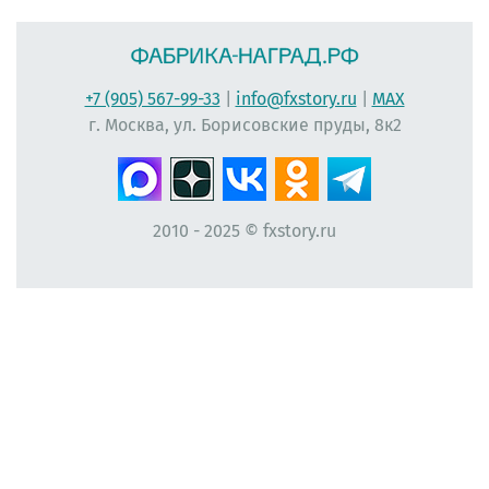
+7 (905) 567-99-33
|
info@fxstory.ru
|
MAX
г. Москва, ул. Борисовские пруды, 8к2
2010 - 2025 © fxstory.ru
#фабрика-наград.рф #ЛеонидБергман #ИменныеМедали #НаградныеРозетки
#НомерУчастника #Мисс #ЛентаПлиссированная #МедальНаВыпускной
#МедальВыпускникам #ЛентаНаградная #КонкурсКрасоты #НомеркиДляУчастниц
#ПечатьНаградныхЛент #ЛентыДляКонкурсаКрасоты #ВыпускнойВДетскомСаду
#Медалист #МедалиДляДетей #ЛентаАтласнаяПлиссированная
#ВыпускникамНачальнойШколы #Первоклассникам
#ПосвящениеВПервоклассники #НомеркиНаРуку