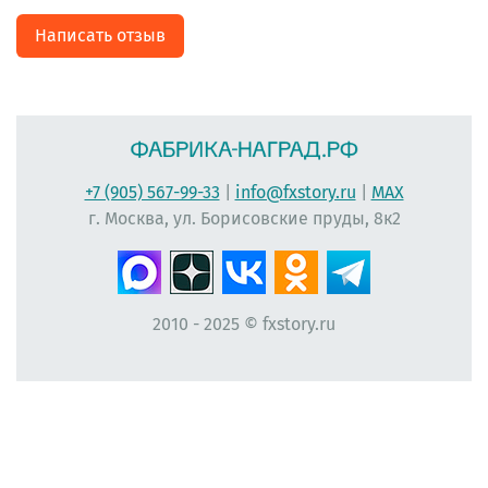
Написать отзыв
+7 (905) 567-99-33
|
info@fxstory.ru
|
MAX
г. Москва, ул. Борисовские пруды, 8к2
2010 - 2025 © fxstory.ru
#фабрика-наград.рф #ЛеонидБергман #ИменныеМедали #НаградныеРозетки
#НомерУчастника #Мисс #ЛентаПлиссированная #МедальНаВыпускной
#МедальВыпускникам #ЛентаНаградная #КонкурсКрасоты #НомеркиДляУчастниц