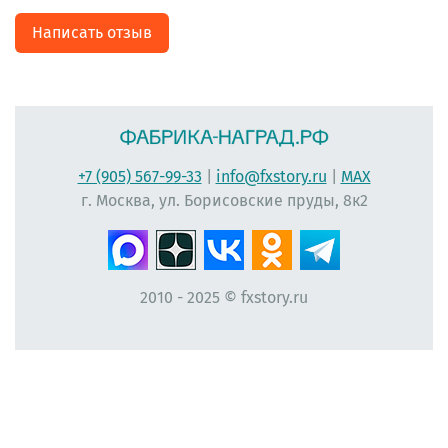
Написать отзыв
+7 (905) 567-99-33
|
info@fxstory.ru
|
MAX
г. Москва, ул. Борисовские пруды, 8к2
2010 - 2025 © fxstory.ru
#фабрика-наград.рф #ЛеонидБергман #ИменныеМедали #НаградныеРозетки
#НомерУчастника #Мисс #ЛентаПлиссированная #МедальНаВыпускной
#МедальВыпускникам #ЛентаНаградная #КонкурсКрасоты #НомеркиДляУчастниц