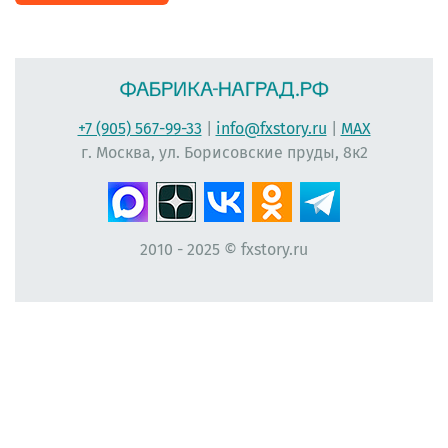
+7 (905) 567-99-33
|
info@fxstory.ru
|
MAX
г. Москва, ул. Борисовские пруды, 8к2
2010 - 2025 © fxstory.ru
#фабрика-наград.рф #ЛеонидБергман #ИменныеМедали #НаградныеРозетки
#НомерУчастника #Мисс #ЛентаПлиссированная #МедальНаВыпускной
#МедальВыпускникам #ЛентаНаградная #КонкурсКрасоты #НомеркиДляУчастниц
#ПечатьНаградныхЛент #ЛентыДляКонкурсаКрасоты #ВыпускнойВДетскомСаду
#Медалист #МедалиДляДетей #ЛентаАтласнаяПлиссированная