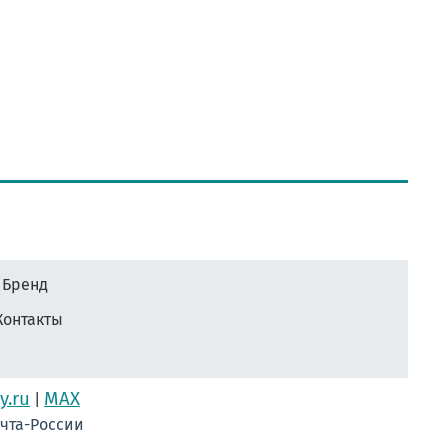
Бренд
Контакты
y.ru
MAX
|
очта-России