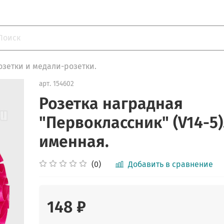
озетки и медали-розетки.
арт.
154602
Розетка наградная
"Первоклассник" (V14-5)
именная.
(0)
Добавить в сравнение
148 ₽