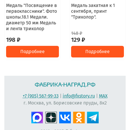
Медаль "Посвящение в
Медаль закатная к 1
первоклассники". Фото
сентября, принт
школы.18.1 Медали.
"Триколор".
диаметр 50 мм Медаль
и лента триколор
148 ₽
198 ₽
129 ₽
Подробнее
Подробнее
+7 (905) 567-99-33
|
info@fxstory.ru
|
MAX
г. Москва, ул. Борисовские пруды, 8к2