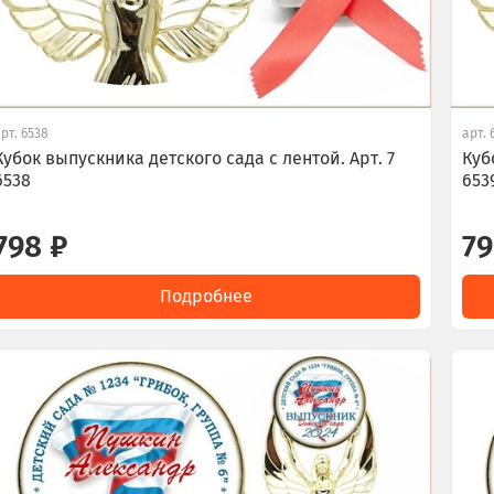
арт.
6538
арт.
Кубок выпускника детского сада с лентой. Арт. 7
Куб
6538
653
798 ₽
79
Подробнее