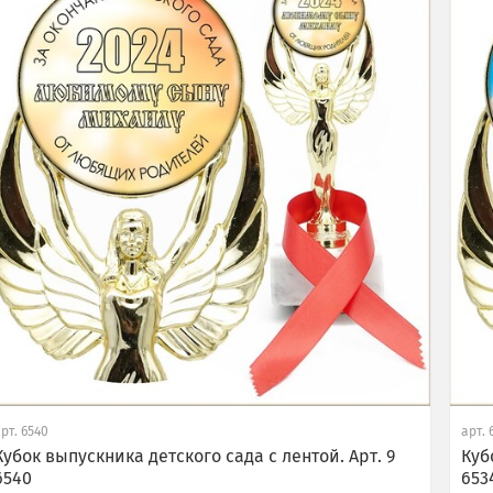
арт.
6540
арт.
Кубок выпускника детского сада с лентой. Арт. 9
Куб
6540
653