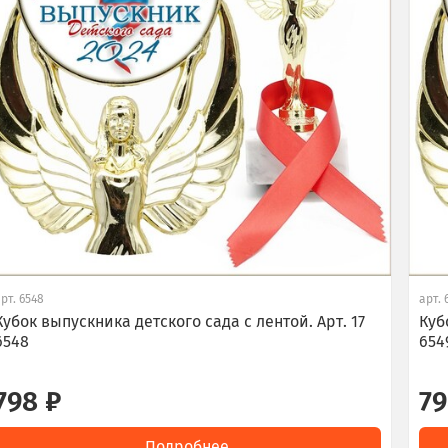
арт.
6548
арт.
Кубок выпускника детского сада с лентой. Арт. 17
Куб
6548
654
798 ₽
79
Подробнее