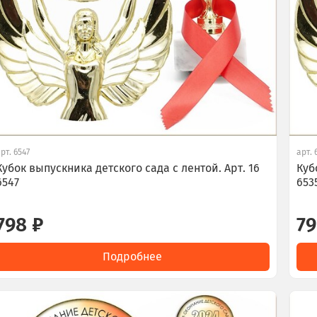
арт.
6547
арт.
Кубок выпускника детского сада с лентой. Арт. 16
Куб
6547
653
798 ₽
79
Подробнее