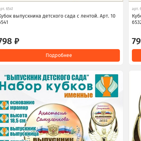
арт.
6541
арт.
Кубок выпускника детского сада с лентой. Арт. 10
Куб
6541
653
798 ₽
79
Подробнее