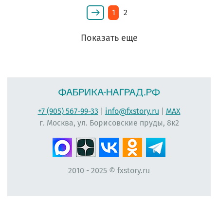
1
2
Показать еще
+7 (905) 567-99-33
|
info@fxstory.ru
|
MAX
г. Москва, ул. Борисовские пруды, 8к2
2010 - 2025 © fxstory.ru
#фабрика-наград.рф #ЛеонидБергман #ИменныеМедали #НаградныеРозетки