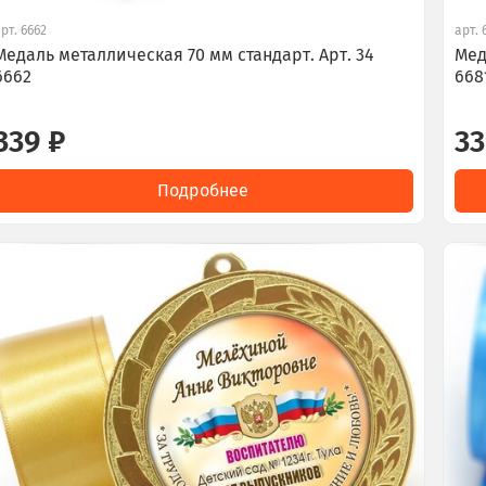
арт.
6662
арт.
Медаль металлическая 70 мм стандарт. Арт. 34
Мед
6662
668
339 ₽
33
Подробнее